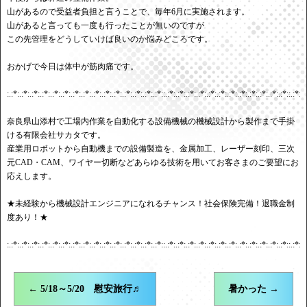
山があるので受益者負担と言うことで、毎年6月に実施されます。
山があると言っても一度も行ったことが無いのですが
この先管理をどうしていけば良いのか悩みどころです。
おかげで今日は体中が筋肉痛です。
:.:*:.:*:.:*:.:*:.:*:.:*:.:*:.:*:.:*:.:*:.:*:.:*:.:*:.:*:.:*::.:*:.:*:.:*:.:*:.:*:.:*:.:*:.:*:.:*:.:*:.:*:.:*::.:*:.:
奈良県山添村で工場内作業を自動化する設備機械の機械設計から製作まで手掛
ける有限会社サカタです。
産業用ロボットから自動機までの設備製造を、金属加工、レーザー刻印、三次
元CAD・CAM、ワイヤー切断などあらゆる技術を用いてお客さまのご要望にお
応えします。
★未経験から機械設計エンジニアになれるチャンス！社会保険完備！退職金制
度あり！★
:.:*:.:*:.:*:.:*:.:*:.:*:.:*:.:*:.:*:.:*:.:*:.:*:.:*:.:*:.:*::.:*:.:*:.:*:.:*:.:*:.:*:.:*:.:*:.:*:.:*:.:*:.:*::.:*:.:
←
5/18～5/20 慰安旅行♬
暑かった
→