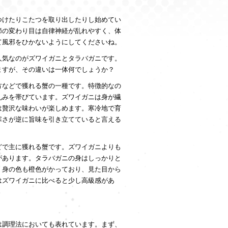
つけたりこたつを取り出したりし始めてい
節の変わり目は自律神経が乱れやすく、体
て風邪をひかないようにしてくださいね。
人気なのがズワイガニとタラバガニです。
ますが、その違いは一体何でしょうか？
方などで獲れる蟹の一種です。特徴的なの
丸みを帯びています。ズワイガニは身が繊
は贅沢な味わいが楽しめます。寒冷地で育
寒さが逆に旨味を引き立てていると言える
どで主に獲れる蟹です。ズワイガニよりも
があります。タラバガニの身はしっかりと
。身の色も橙色がかっており、見た目から
はズワイガニに比べると少し高級感があ
。
は調理法においても表れています。まず、