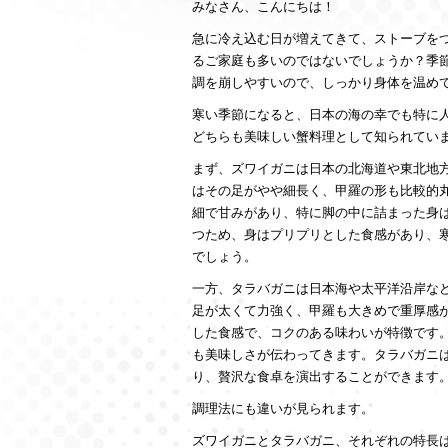
みなさん、こんにちは！
急に冷え込む日が増えてきて、ストーブを
るご家庭も多いのではないでしょうか？季
調を崩しやすいので、しっかり身体を温め
寒い季節になると、日本の海の幸でも特に
どちらも美味しい蟹料理として知られてい
まず、ズワイガニは日本の北海道や東北地
はその足がやや細長く、甲羅の形も比較的
細で甘みがあり、特に脚の中に詰まった身
つため、身はプリプリとした食感があり、
でしょう。
一方、タラバガニは日本海や太平洋沿岸な
足が太くて力強く、甲羅も大きめで重厚感
した食感で、コクのある味わいが特徴です
も美味しさが伝わってきます。タラバガニ
り、贅沢な食卓を演出することができます
調理法にも違いが見られます。
ズワイガニとタラバガニ、それぞれの特長