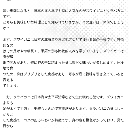
寒い季節になると、日本の海の幸でも特に人気なのがズワイガニとタラバガニ
です。
どちらも美味しい蟹料理として知られていますが、その違いは一体何でしょう
か？
まず、ズワイガニは日本の北海道や東北地方などで獲れる蟹の一種です。特徴
的なの
はその足がやや細長く、甲羅の形も比較的丸みを帯びています。ズワイガニは
身が繊
細で甘みがあり、特に脚の中に詰まった身は贅沢な味わいが楽しめます。寒冷
地で育
つため、身はプリプリとした食感があり、寒さが逆に旨味を引き立てていると
言える
でしょう。
一方、タラバガニは日本海や太平洋沿岸などで主に獲れる蟹です。ズワイガニ
よりも
足が太くて力強く、甲羅も大きめで重厚感があります。タラバガニの身はしっ
かりと
した食感で、コクのある味わいが特徴です。身の色も橙色がかっており、見た
目から