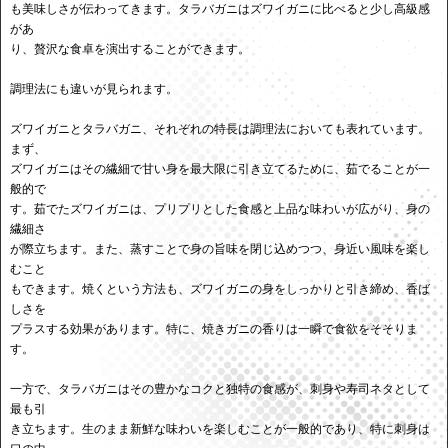
も美味しさが伝わってきます。タラバガニはズワイガニに比べると少し高級感
があ
り、贅沢な食卓を演出することができます。
調理法にも違いが見られます。
ズワイガニとタラバガニ、それぞれの特長は調理法においても表れています。
まず、
ズワイガニはその繊細で甘い身を最大限に引き立てるために、茹でることが一
般的で
す。茹でたズワイガニは、プリプリとした食感と上品な味わいが広がり、身の
繊細さ
が際立ちます。また、蒸すことで身の旨味を閉じ込めつつ、身近い風味を楽し
むこと
もできます。焼くという方法も、ズワイガニの身をしっかりと引き締め、香ば
しさを
プラスする効果があります。特に、焼きガニの香りは一瞬で食欲をそそりま
す。
一方で、タラバガニはその豊かなコクと独特の食感が、刺身や寿司ネタとして
最も引
き立ちます。生のまま新鮮な味わいを楽しむことが一般的であり、特に刺身は